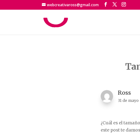
webcreativaross@gmail.com
Tam
Ross
31 de mayo
¿Cuál es el tamaño
este post te dam